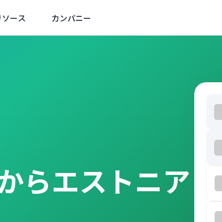
リソース
カンパニー
からエストニア