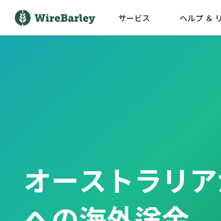
サービス
ヘルプ ＆ 
オーストラリア
への海外送金