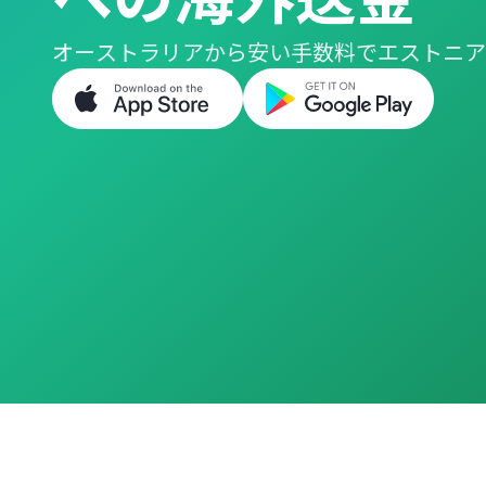
オーストラリアから安い手数料でエストニア