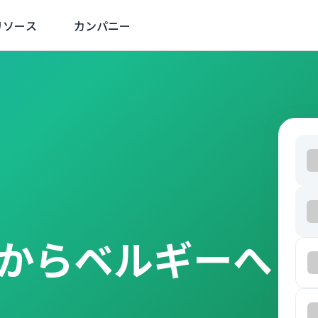
リソース
カンパニー
からベルギーへ