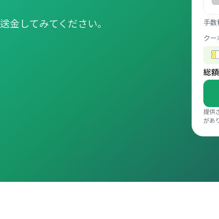
送金してみてください。
手数
クー
総額
提供
があ