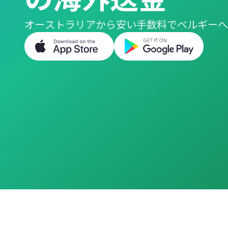
オーストラリアから安い手数料でベルギーへ