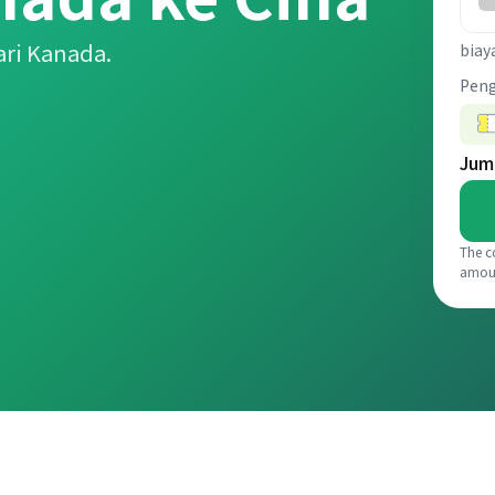
ari Kanada.
biay
Pen
Jum
The c
amou