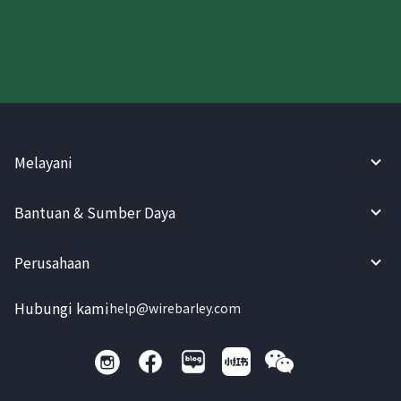
Coba WireBarley sekarang!
Melayani
Bantuan & Sumber Daya
Perusahaan
Hubungi kami
help@wirebarley.com