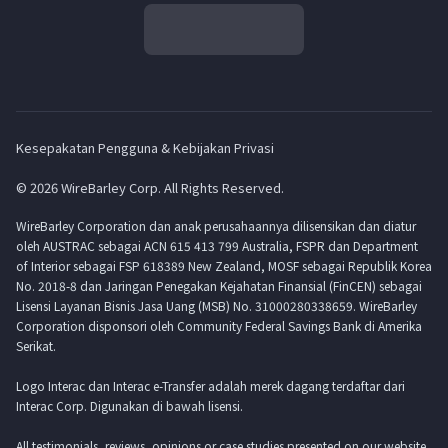
Kesepakatan Pengguna & Kebijakan Privasi
© 2026 WireBarley Corp. All Rights Reserved.
WireBarley Corporation dan anak perusahaannya dilisensikan dan diatur
oleh AUSTRAC sebagai ACN 615 413 799 Australia, FSPR dan Department
of Interior sebagai FSP 618389 New Zealand, MOSF sebagai Republik Korea
No. 2018-8 dan Jaringan Penegakan Kejahatan Finansial (FinCEN) sebagai
Lisensi Layanan Bisnis Jasa Uang (MSB) No. 31000280338659. WireBarley
Corporation disponsori oleh Community Federal Savings Bank di Amerika
Serikat.
Logo Interac dan Interac e-Transfer adalah merek dagang terdaftar dari
Interac Corp. Digunakan di bawah lisensi.
All testimonials, reviews, opinions or case studies presented on our website