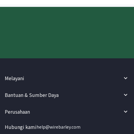
Coba WireBarley sekarang!
Melayani
Bantuan & Sumber Daya
Perusahaan
Hubungi kami
help@wirebarley.com