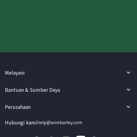
Coba WireBarley sekarang!
Melayani
Bantuan & Sumber Daya
Perusahaan
Hubungi kami
help@wirebarley.com