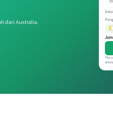
biay
Pen
 dari Australia.
Jum
The c
amou