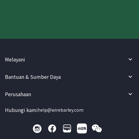
Coba WireBarley sekarang!
Melayani
Bantuan & Sumber Daya
Perusahaan
Hubungi kami
help@wirebarley.com