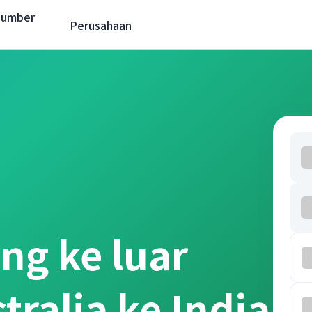
Sumber
Perusahaan
ng ke luar
tralia ke India