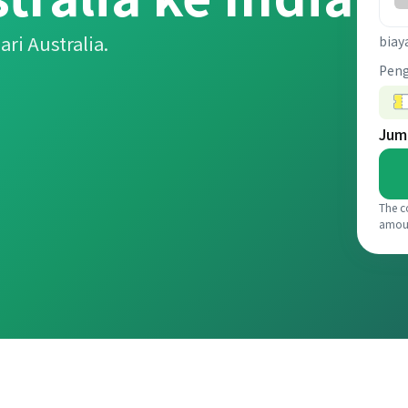
ri Australia.
biay
Pen
Jum
The c
amou