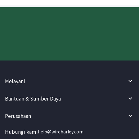
Coba WireBarley sekarang!
Melayani
Bantuan & Sumber Daya
Perusahaan
Hubungi kami
help@wirebarley.com