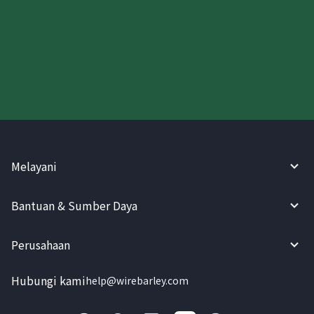
Coba WireBarley sekarang!
Melayani
Bantuan & Sumber Daya
Perusahaan
Hubungi kami
help@wirebarley.com