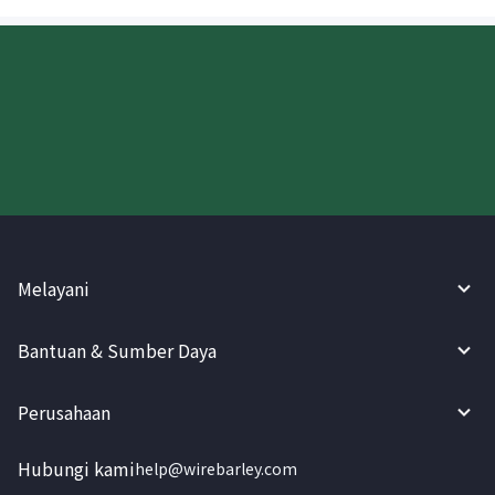
Coba WireBarley sekarang!
Melayani
Bantuan & Sumber Daya
Perusahaan
Hubungi kami
help@wirebarley.com