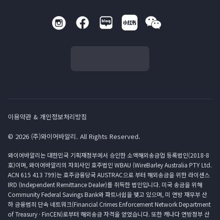
이용약관 & 개인정보처리방침
© 2026 (주)와이어바알리. All Rights Reserved.
와이어바알리는 대한민국 기획재정부에서 승인한 소액해외송금업 등록법인(2018-8
호)이며, 와이어바알리의 자회사인 호주법인 WBAU (WireBarley Australia PTY Ltd.
ACN 615 413 799)는 호주금융당국 AUSTRAC으로 부터 해외송금을 위한 라이센스
IRD (Independent Remittance Dealer)를 취득한 법인입니다. 미국 송금을 위해
Community Federal Savings Bank와 파트너쉽을 맺고 있으며, 미 연방 재무부 산
하 금융범죄 단속 네트워크(Financial Crimes Enforcement Network Department
of Treasury · FinCEN)로부터 해외송금 자격을 얻었습니다. 또한 캐나다 연방정부 산