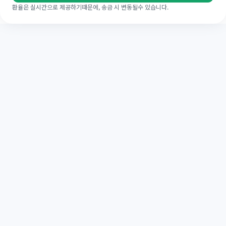
환율은 실시간으로 제공하기때문에, 송금 시 변동될수 있습니다.
LAFC 공식 해외송금 파트너
가족과 커뮤니티를 잇는 파트너십.
해외송금부터 일상의 응원까지, 미국·한국·호주를 넘
어 전 세계 팬과 가족을 하나로 연결합니다.
자세히 보기