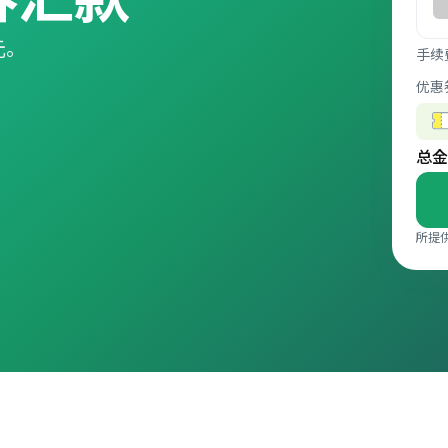
元。
手续
优惠
总金
所提