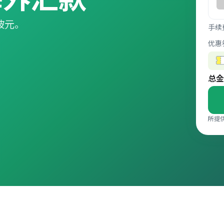
加坡元。
手续
优惠
总金
所提