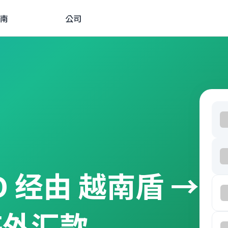
南
公司
ND 经由 越南盾 →
海外汇款