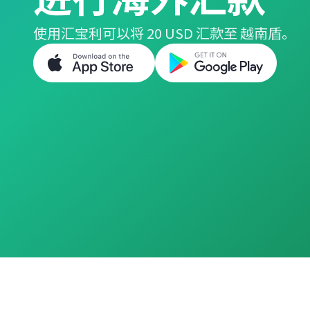
使用汇宝利可以将 20 USD 汇款至 越南盾。