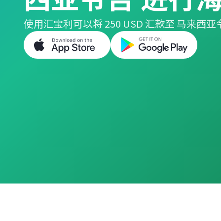
使用汇宝利可以将 250 USD 汇款至 马来西