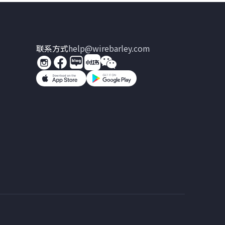
联系方式
help@wirebarley.com