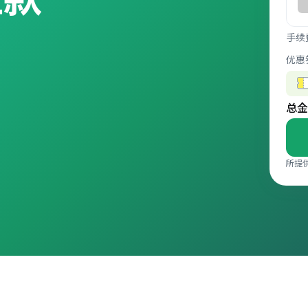
手续
优惠
总金
所提