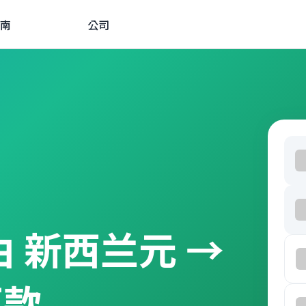
南
公司
经由 新西兰元 →
汇款