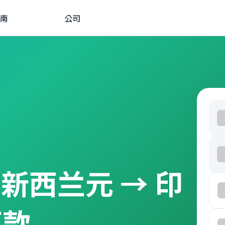
南
公司
由 新西兰元 → 印
汇款