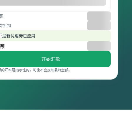
费
券折扣
迎新优惠券已应用
额
开始汇款
供的汇率是指示性的，可能不会反映最终金额。