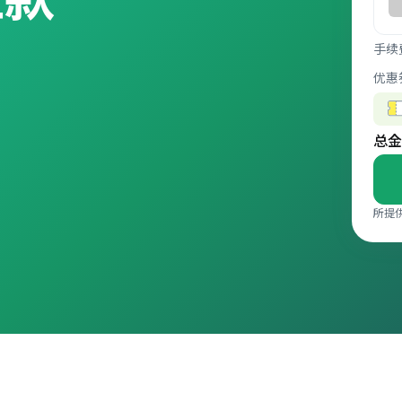
手续
优惠
总金
所提