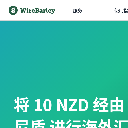
服务
使用指
将 10 NZD 经
尼盾 进行海外