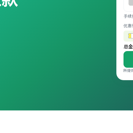
手续
优惠
总金
所提