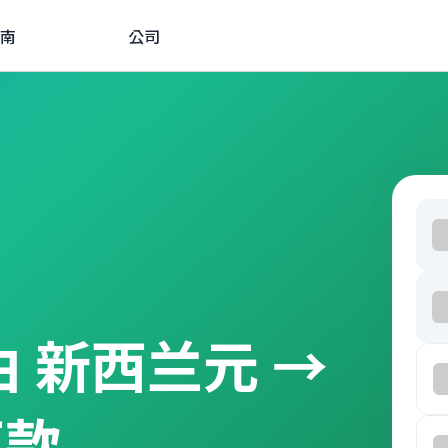
南
公司
经由 新西兰元 →
汇款