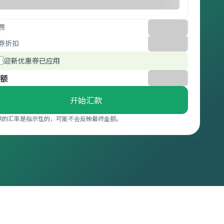
费
券折扣
迎新优惠券已应用
额
开始汇款
供的汇率是指示性的，可能不会反映最终金额。