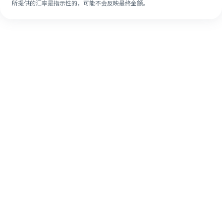
所提供的汇率是指示性的，可能不会反映最终金额。
即使是第一次，也能通过4个简单的步骤
轻松完成海外汇款。