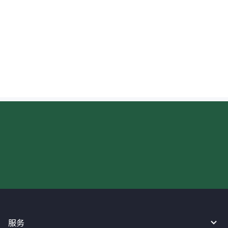
费（Incoming Wire Fee）是多少？
汇往美国的钱大概什么时候到账？
现在请使用汇宝利！
服务