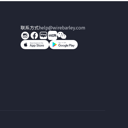
联系方式
help@wirebarley.com