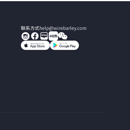
联系方式
help@wirebarley.com