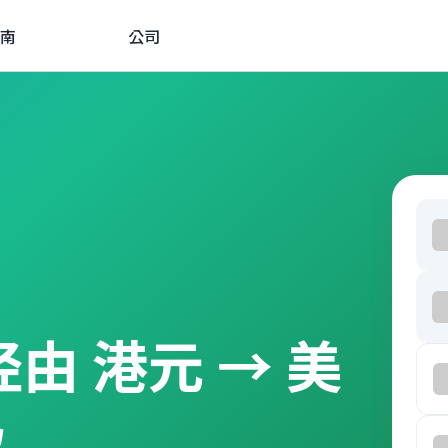
南
公司
 经由 港元 → 美
款