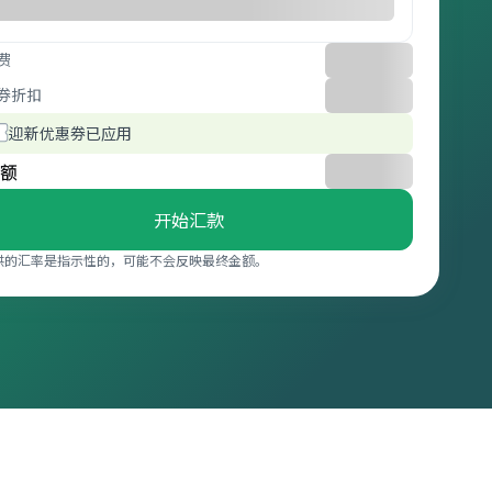
费
券折扣
迎新优惠券已应用
额
开始汇款
供的汇率是指示性的，可能不会反映最终金额。