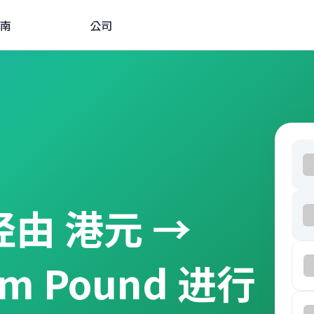
南
公司
 经由 港元 →
om Pound 进行