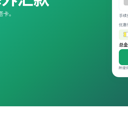
国塔卡。
手续
优惠
总金
所提