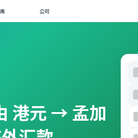
南
公司
经由 港元 → 孟加
海外汇款