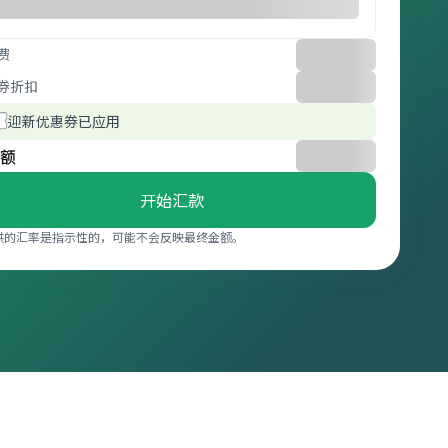
费
券折扣
迎新优惠券已应用
额
开始汇款
供的汇率是指示性的，可能不会反映最终金额。