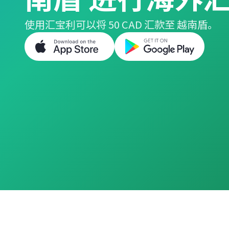
使用汇宝利可以将 50 CAD 汇款至 越南盾。