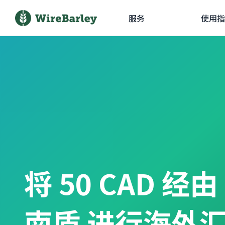
服务
使用指
将 50 CAD 经
南盾 进行海外