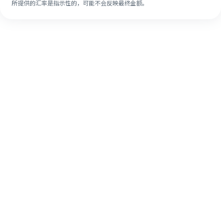
所提供的汇率是指示性的，可能不会反映最终金额。
即使是第一次，也能通过4个简单的步骤
轻松完成海外汇款。