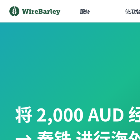
服务
使用指
将 2,000 AU
→ 泰铢 进行海