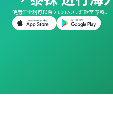
使用汇宝利可以将 2,000 AUD 汇款至 泰铢。