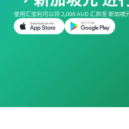
使用汇宝利可以将 2,000 AUD 汇款至 新加坡