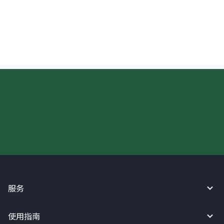
汇款至香港时，收款人支付的手续费是多
少？
现在请使用汇宝利！
服务
使用指南