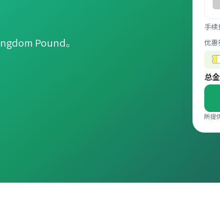
手续
ngdom Pound。
优惠
总金
所提