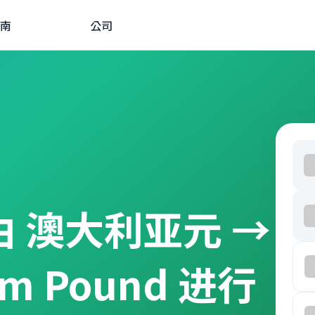
南
公司
经由 澳大利亚元 →
om Pound 进行