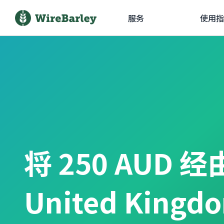
服务
使用指
将 250 AUD 
United Kingd