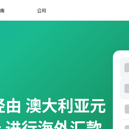
南
公司
D 经由 澳大利亚元
卡 进行海外汇款