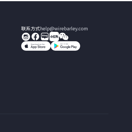
联系方式
help@wirebarley.com