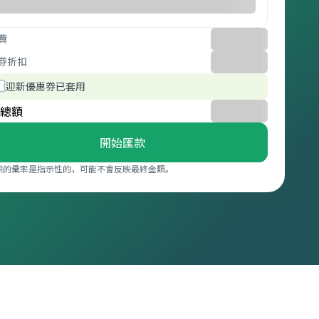
費
券折扣
迎新優惠券已套用
總額
開始匯款
供的彙率是指示性的，可能不會反映最終金額。