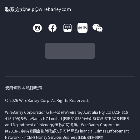
聯系方式
help@wirebarley.com
使用條款 & 私隱政策
© 2026 WireBarley Corp. All Rights Reserved.
WireBarley Corporation及其子公司WireBarley Australia Pty Ltd (ACN 615
413 799)及WireBarley NZ Limited (FSP618389)分別持有AUSTRAC及FSPR
and Department of Interior的匯款許可牌照。WireBarley Corporation
(#2018-8)持有韓國企劃財政部的許可牌照及Financial Crimes Enforcement
Network (FinCEN) Money Services Business (MSB)註冊編號