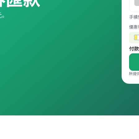
元。
手續
優惠
付款
所提