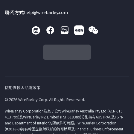
聯系方式
help@wirebarley.com
使用條款 & 私隱政策
© 2026 WireBarley Corp. All Rights Reserved.
WireBarley Corporation及其子公司WireBarley Australia Pty Ltd (ACN 615
413 799)及WireBarley NZ Limited (FSP618389)分別持有AUSTRAC及FSPR
and Department of Interior的匯款許可牌照。WireBarley Corporation
(#2018-8)持有韓國企劃財政部的許可牌照及Financial Crimes Enforcement