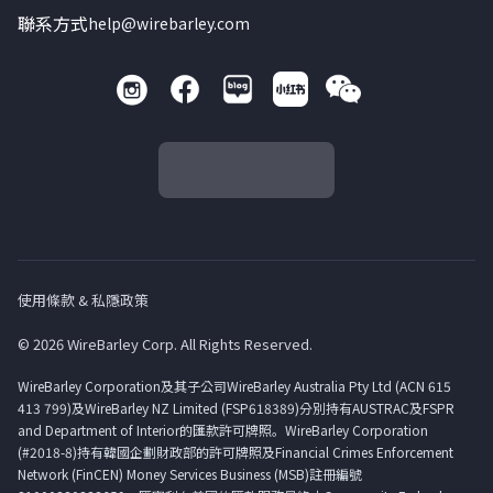
聯系方式
help@wirebarley.com
使用條款 & 私隱政策
© 2026 WireBarley Corp. All Rights Reserved.
WireBarley Corporation及其子公司WireBarley Australia Pty Ltd (ACN 615
413 799)及WireBarley NZ Limited (FSP618389)分別持有AUSTRAC及FSPR
and Department of Interior的匯款許可牌照。WireBarley Corporation
(#2018-8)持有韓國企劃財政部的許可牌照及Financial Crimes Enforcement
Network (FinCEN) Money Services Business (MSB)註冊編號