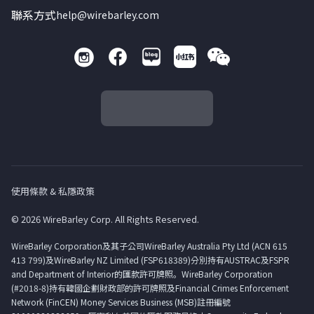
聯系方式
help@wirebarley.com
使用條款 & 私隱政策
© 2026 WireBarley Corp. All Rights Reserved.
WireBarley Corporation及其子公司WireBarley Australia Pty Ltd (ACN 615
413 799)及WireBarley NZ Limited (FSP618389)分別持有AUSTRAC及FSPR
and Department of Interior的匯款許可牌照。WireBarley Corporation
(#2018-8)持有韓國企劃財政部的許可牌照及Financial Crimes Enforcement
Network (FinCEN) Money Services Business (MSB)註冊編號