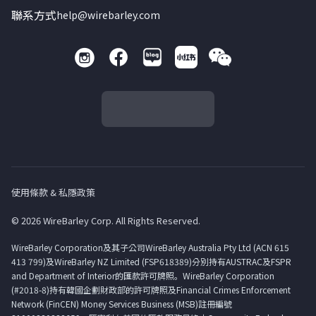
聯系方式
help@wirebarley.com
使用條款 & 私隱政策
© 2026 WireBarley Corp. All Rights Reserved.
WireBarley Corporation及其子公司WireBarley Australia Pty Ltd (ACN 615
413 799)及WireBarley NZ Limited (FSP618389)分別持有AUSTRAC及FSPR
and Department of Interior的匯款許可牌照。WireBarley Corporation
(#2018-8)持有韓國企劃財政部的許可牌照及Financial Crimes Enforcement
Network (FinCEN) Money Services Business (MSB)註冊編號