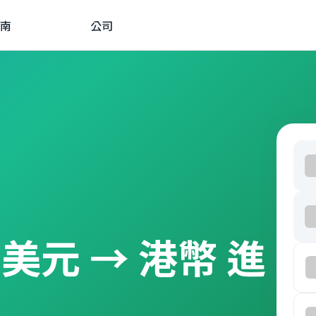
南
公司
由 美元 → 港幣 進