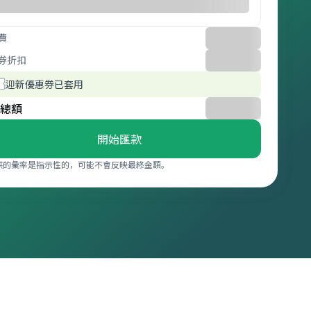
費
券折扣
迎新優惠券已套用
總額
開始匯款
供的彙率是指示性的，可能不會反映最終金額。