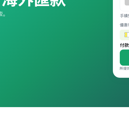
索。
手續
優惠
付款
所提