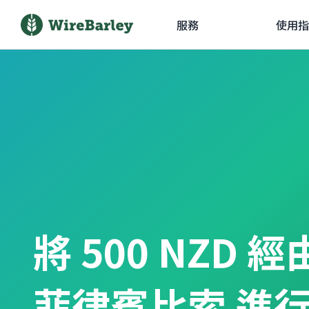
服務
使用指
將 500 NZD 
菲律賓比索 進