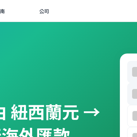
南
公司
經由 紐西蘭元 →
行海外匯款