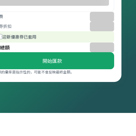
費
券折扣
迎新優惠券已套用
總額
開始匯款
供的彙率是指示性的，可能不會反映最終金額。