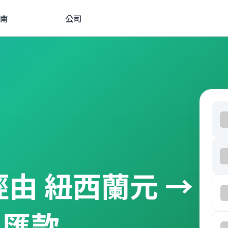
南
公司
D 經由 紐西蘭元 →
外匯款