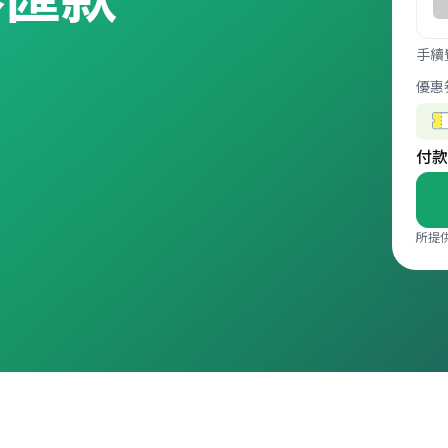
。
手續
優惠
付款
所提