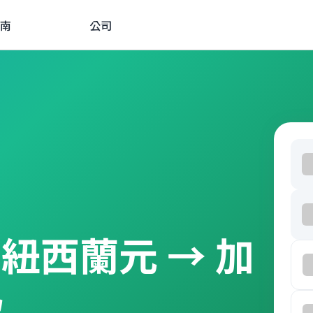
南
公司
由 紐西蘭元 → 加
款