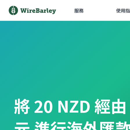
服務
使用指
將 20 NZD 經
元 進行海外匯