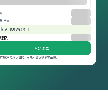
費
券折扣
迎新優惠券已套用
總額
開始匯款
供的彙率是指示性的，可能不會反映最終金額。