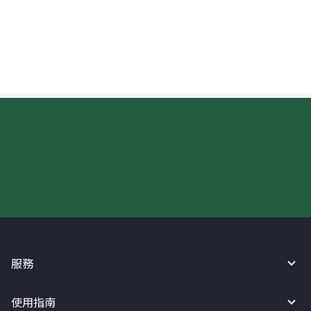
加拿大收款人可以收取韓元（KRW）嗎？
現在請使用匯寶利！
服務
使用指南