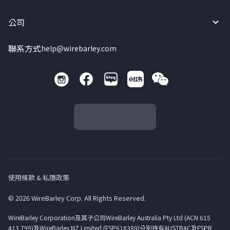
公司
聯系方式
help@wirebarley.com
使用條款 & 私隱政策
© 2026 WireBarley Corp. All Rights Reserved.
WireBarley Corporation及其子公司WireBarley Australia Pty Ltd (ACN 615
413 799)及WireBarley NZ Limited (FSP618389)分別持有AUSTRAC及FSPR