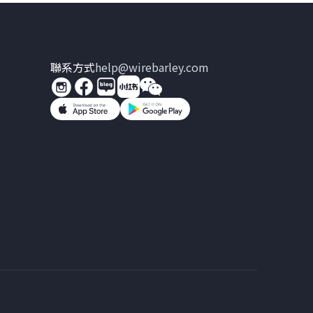
聯系方式
help@wirebarley.com