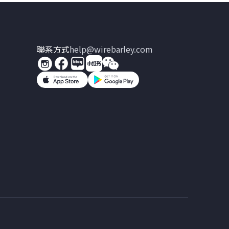
聯系方式
help@wirebarley.com